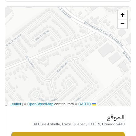
+
−
|
©
OpenStreetMap
contributors ©
CARTO
Leaflet
الموقع
2470 Bd Curé-Labelle, Laval, Quebec, H7T 1R1, Canada