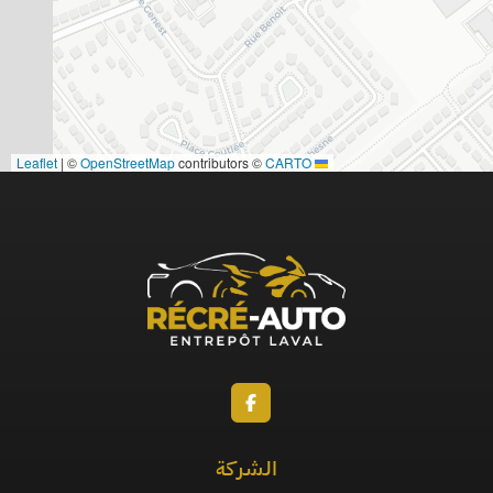
|
©
OpenStreetMap
contributors ©
CARTO
Leaflet
الشركة