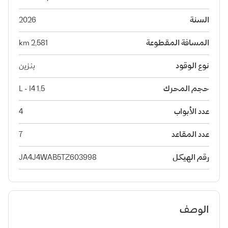
السنة
2026
المسافة المقطوعة
2,581 km
نوع الوقود
بنزين
حجم المحرك
1.5 L - I4
عدد الأبواب
4
عدد المقاعد
7
رقم الهيكل
JA4J4WAB5TZ603998
الوصف