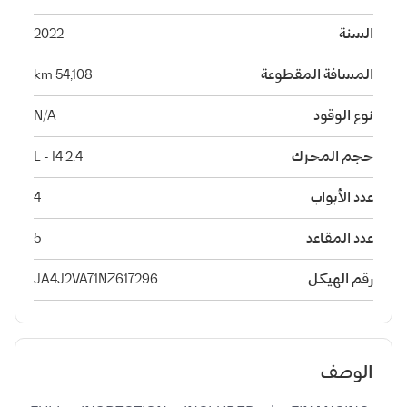
السنة
2022
المسافة المقطوعة
54,108 km
نوع الوقود
N/A
حجم المحرك
2.4 L - I4
عدد الأبواب
4
عدد المقاعد
5
رقم الهيكل
JA4J2VA71NZ617296
الوصف