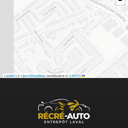
−
|
©
OpenStreetMap
contributors ©
CARTO
Leaflet