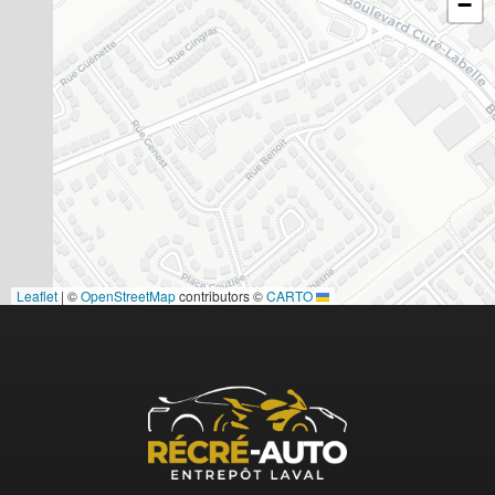
−
|
©
OpenStreetMap
contributors ©
CARTO
Leaflet