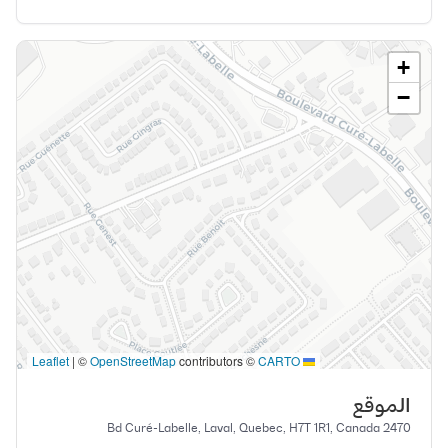
+
−
|
©
OpenStreetMap
contributors ©
CARTO
Leaflet
الموقع
2470 Bd Curé-Labelle, Laval, Quebec, H7T 1R1, Canada