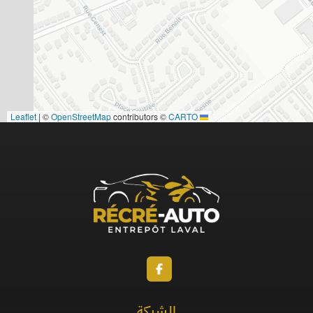
|
©
OpenStreetMap
contributors ©
CARTO
Leaflet
الشركة