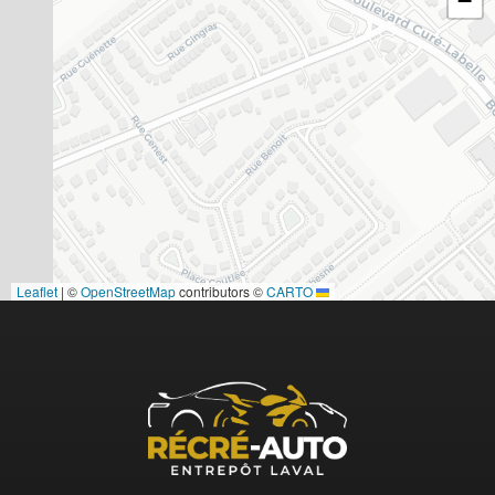
−
|
©
OpenStreetMap
contributors ©
CARTO
Leaflet