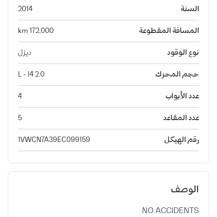
السنة
2014
المسافة المقطوعة
172,000 km
نوع الوقود
ديزل
حجم المحرك
2.0 L - I4
عدد الأبواب
4
عدد المقاعد
5
رقم الهيكل
1VWCN7A39EC099159
الوصف