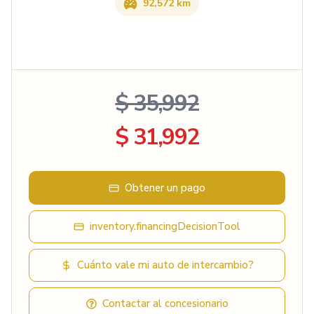
92,572 km
$ 35,992
$ 31,992
Obtener un pago
inventory.financingDecisionTool
Cuánto vale mi auto de intercambio?
Contactar al concesionario