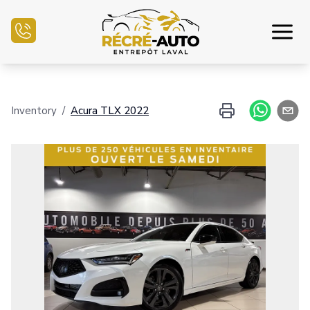
Inicio
Inventory
/
Acura
TLX
2022
Inventario Auto
Financiamiento
Vender mi auto
Centro mecánico
Contáctenos