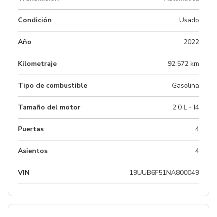
Condición
Usado
Año
2022
Kilometraje
92,572 km
Tipo de combustible
Gasolina
Tamaño del motor
2.0 L - I4
Puertas
4
Asientos
4
VIN
19UUB6F51NA800049