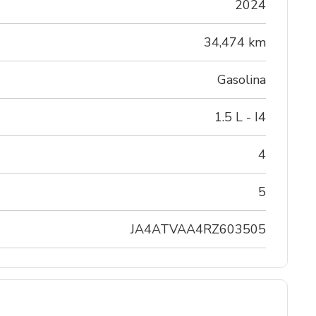
2024
34,474 km
Gasolina
1.5 L - I4
4
5
JA4ATVAA4RZ603505