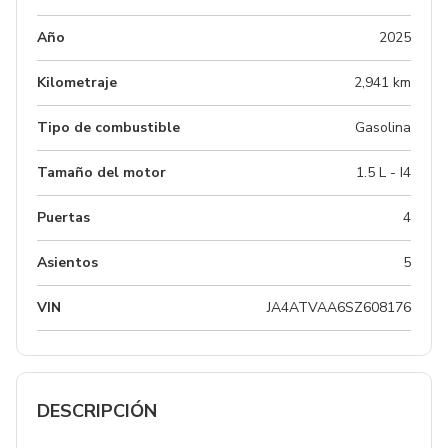
Año
2025
Kilometraje
2,941 km
Tipo de combustible
Gasolina
Tamaño del motor
1.5 L - I4
Puertas
4
Asientos
5
VIN
JA4ATVAA6SZ608176
DESCRIPCIÓN