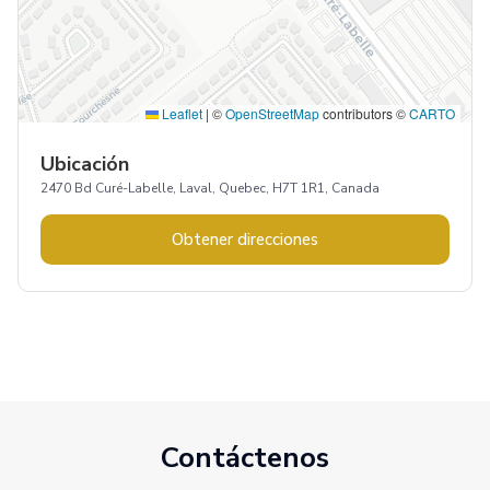
Leaflet
|
©
OpenStreetMap
contributors ©
CARTO
Ubicación
2470 Bd Curé-Labelle, Laval, Quebec, H7T 1R1, Canada
Obtener direcciones
Contáctenos