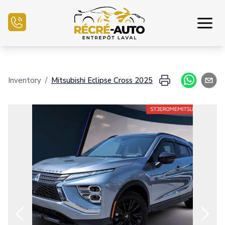
Inicio
Inventory
/
Mitsubishi
Eclipse Cross
2025
Inventario Auto
Financiamiento
Vender mi auto
Centro mecánico
Contáctenos