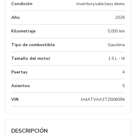
Condición
inventory.saleclass.demo
Año
2026
Kilometraje
5,000 km
Tipo de combustible
Gasolina
Tamaño del motor
1.5 L - I4
Puertas
4
Asientos
5
VIN
JA4ATVAA3TZ606094
DESCRIPCIÓN