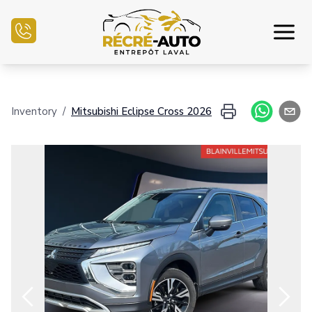
Inicio
Inventory
/
Mitsubishi
Eclipse Cross
2026
Inventario Auto
Financiamiento
Vender mi auto
Centro mecánico
Contáctenos