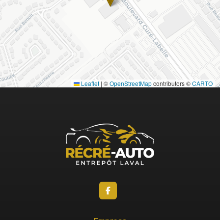
Leaflet
|
©
OpenStreetMap
contributors ©
CARTO