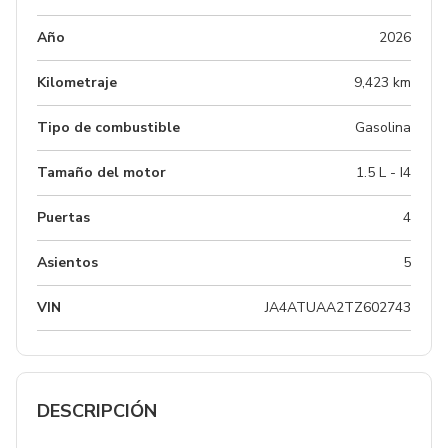
Año
2026
Kilometraje
9,423 km
Tipo de combustible
Gasolina
Tamaño del motor
1.5 L - I4
Puertas
4
Asientos
5
VIN
JA4ATUAA2TZ602743
DESCRIPCIÓN