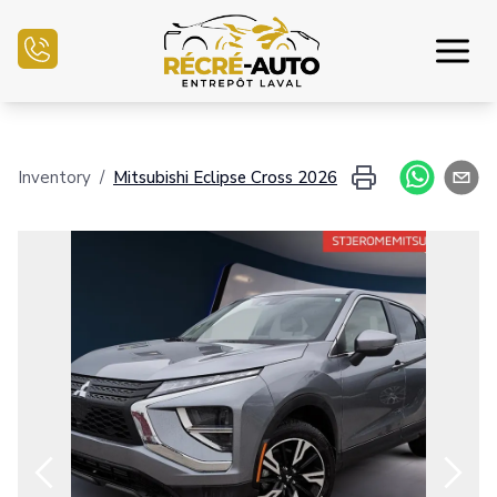
Inicio
Inventory
/
Mitsubishi
Eclipse Cross
2026
Inventario Auto
Financiamiento
Vender mi auto
Centro mecánico
Contáctenos