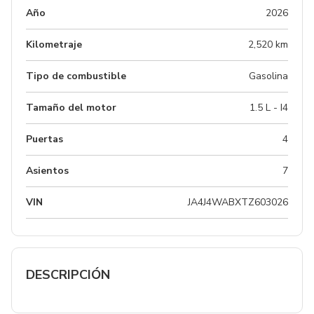
Año
2026
Kilometraje
2,520 km
Tipo de combustible
Gasolina
Tamaño del motor
1.5 L - I4
Puertas
4
Asientos
7
VIN
JA4J4WABXTZ603026
DESCRIPCIÓN