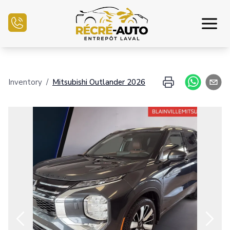
Inicio
Inventory
/
Mitsubishi
Outlander
2026
Inventario Auto
Financiamiento
Vender mi auto
Centro mecánico
Contáctenos