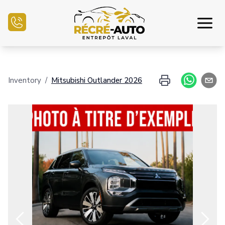
Inicio
Inventory
/
Mitsubishi
Outlander
2026
Inventario Auto
Financiamiento
Vender mi auto
Centro mecánico
Contáctenos