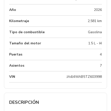
Año
2026
Kilometraje
2,581 km
Tipo de combustible
Gasolina
Tamaño del motor
1.5 L - I4
Puertas
4
Asientos
7
VIN
JA4J4WAB5TZ603998
DESCRIPCIÓN