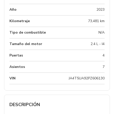
Año
2023
Kilometraje
73,481 km
Tipo de combustible
N/A
Tamaño del motor
2.4 L - I4
Puertas
4
Asientos
7
VIN
JA4T5UA92PZ606130
DESCRIPCIÓN