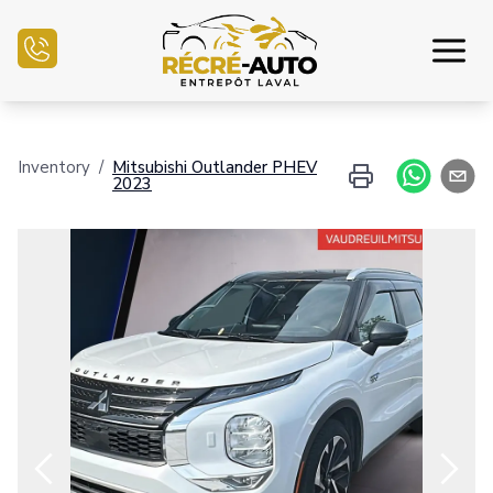
Inicio
Inventory
/
Mitsubishi
Outlander PHEV
2023
Inventario Auto
Financiamiento
Vender mi auto
Centro mecánico
Contáctenos