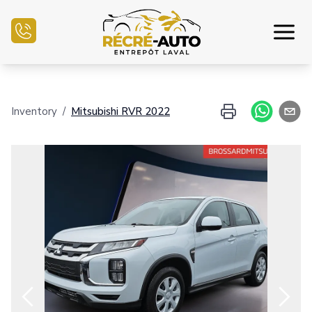
Inicio
Inventory
/
Mitsubishi
RVR
2022
Inventario Auto
Financiamiento
Vender mi auto
Centro mecánico
Contáctenos