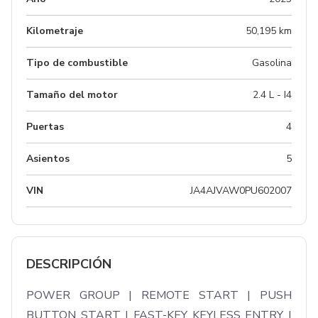
Kilometraje
50,195 km
Tipo de combustible
Gasolina
Tamaño del motor
2.4 L - I4
Puertas
4
Asientos
5
VIN
JA4AJVAW0PU602007
DESCRIPCIÓN
POWER GROUP | REMOTE START | PUSH 
BUTTON START | FAST-KEY KEYLESS ENTRY | 