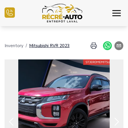
Inicio
Inventory
/
Mitsubishi
RVR
2023
Inventario Auto
Financiamiento
Vender mi auto
Centro mecánico
Contáctenos