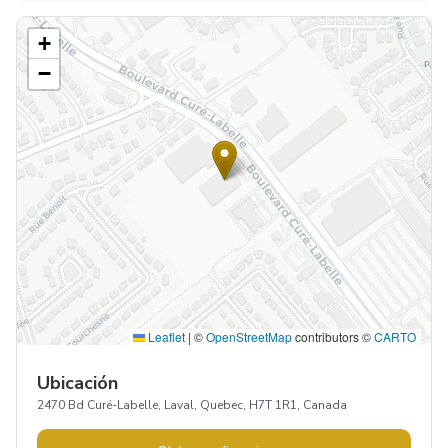
+
−
Leaflet
|
©
OpenStreetMap
contributors ©
CARTO
Ubicación
2470 Bd Curé-Labelle, Laval, Quebec, H7T 1R1, Canada