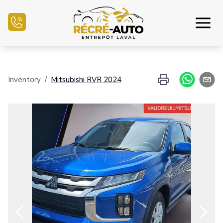
Inicio
Inventory
/
Mitsubishi
RVR
2024
Inventario Auto
Financiamiento
Vender mi auto
Centro mecánico
Contáctenos