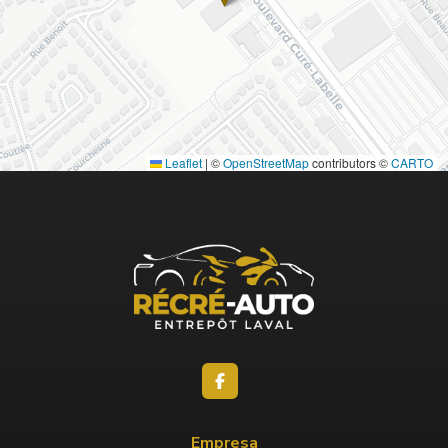
Leaflet
|
©
OpenStreetMap
contributors ©
CARTO
Empresa