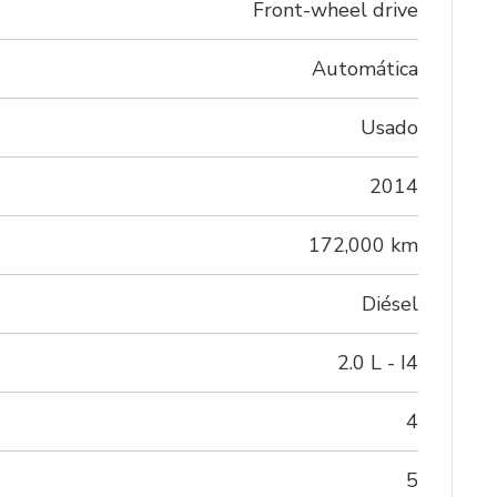
Front-wheel drive
Automática
Usado
2014
172,000 km
Diésel
2.0 L - I4
4
5