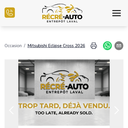
Accueil
Occasion
/
Mitsubishi
Eclipse Cross
2026
Inventaire Auto
Demande de crédit
Vendre mon auto
Centre mécanique
Nous joindre