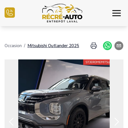
Accueil
Occasion
/
Mitsubishi
Outlander
2025
Inventaire Auto
Demande de crédit
Vendre mon auto
Centre mécanique
Nous joindre