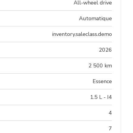
All-wheel drive
Automatique
inventory.saleclass.demo
2026
2 500 km
Essence
1.5 L - I4
4
7