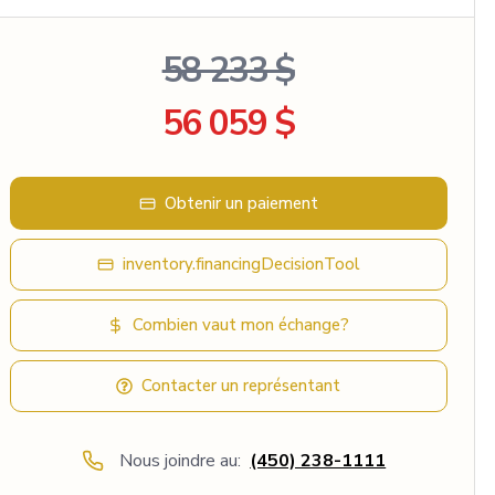
58 233 $
56 059 $
Obtenir un paiement
inventory.financingDecisionTool
Combien vaut mon échange?
Contacter un représentant
Nous joindre au:
(450) 238-1111