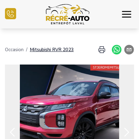
Accueil
Occasion
/
Mitsubishi
RVR
2023
Inventaire Auto
Demande de crédit
Vendre mon auto
Centre mécanique
Nous joindre