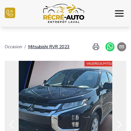
Accueil
Occasion
/
Mitsubishi
RVR
2023
Inventaire Auto
Demande de crédit
Vendre mon auto
Centre mécanique
Nous joindre