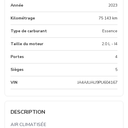
Année
2023
Kilométrage
75 143 km
Type de carburant
Essence
Taille du moteur
2.0 L - I4
Portes
4
Sièges
5
VIN
JA4AJUAU9PU604167
DESCRIPTION
AIR CLIMATISÉE
