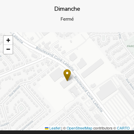
Dimanche
Fermé
+
−
Leaflet
|
©
OpenStreetMap
contributors ©
CARTO