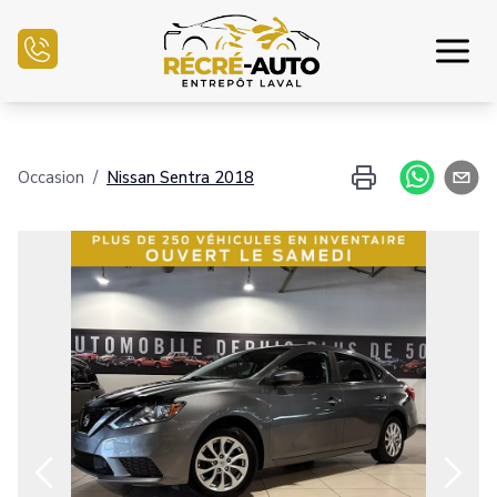
Accueil
Occasion
/
Nissan
Sentra
2018
Inventaire Auto
Demande de crédit
Vendre mon auto
Centre mécanique
Nous joindre