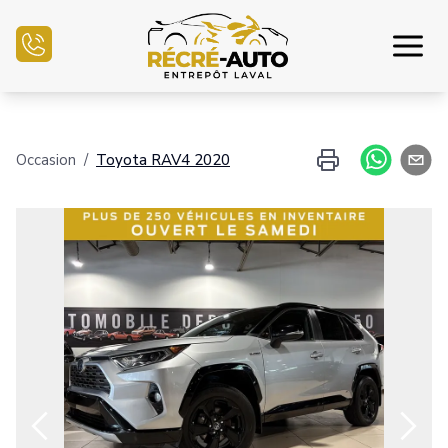
Accueil
Occasion
/
Toyota
RAV4
2020
Inventaire Auto
Demande de crédit
Vendre mon auto
Centre mécanique
Nous joindre