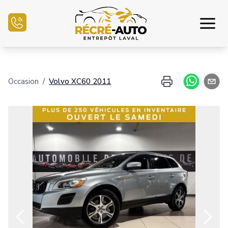
Accueil
Occasion
/
Volvo
XC60
2011
Inventaire Auto
Demande de crédit
Vendre mon auto
Centre mécanique
Nous joindre