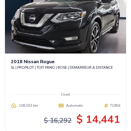
2018
Nissan
Rogue
SL | PROPILOT | TOIT PANO | BOSE | DEMARREUR A DISTANCE
Used
108,033 km
Automatic
T1856
$ 14,441
$ 16,292