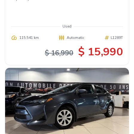
Used
115,541 km
Automatic
L1289T
$ 15,990
$ 16,990