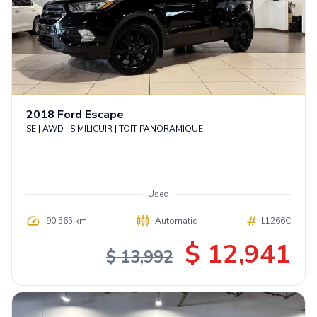
2018
Ford
Escape
SE | AWD | SIMILICUIR | TOIT PANORAMIQUE
Used
90,565 km
Automatic
L1266C
$ 12,941
$ 13,992