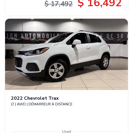
$ 16,492
$ 17,492
2022
Chevrolet
Trax
LT | AWD | DÉMARREUR À DISTANCE
Used