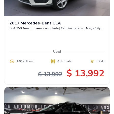
2017
Mercedes-Benz
GLA
GLA 250 4matic | Jamais accidenté | Caméra de recul | Mags 19 pouces
Used
140,788 km
Automatic
B0645
$ 13,992
$ 13,992