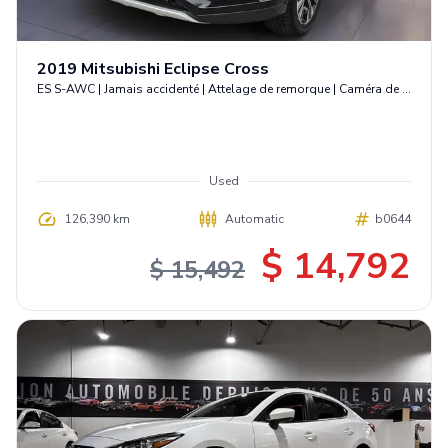
2019
Mitsubishi
Eclipse Cross
ES S-AWC | Jamais accidenté | Attelage de remorque | Caméra de recul
Used
126,390 km
Automatic
b0644
$ 14,792
$ 15,492