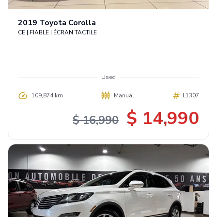
2019
Toyota
Corolla
CE | FIABLE | ÉCRAN TACTILE
Used
109,874 km
Manual
L1307
$ 14,990
$ 16,990