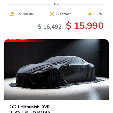
Used
122,358 km
Automatic
L1265T
$ 15,990
$ 16,492
2021
Mitsubishi
RVR
SE | AWD | AUCUN ACCIDENT