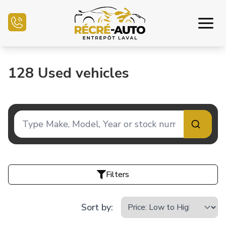
Home
128
Used vehicles
Inventory Auto
Credit Application
Sell my auto
Service Center
Filters
Contact Us
Sort by
: