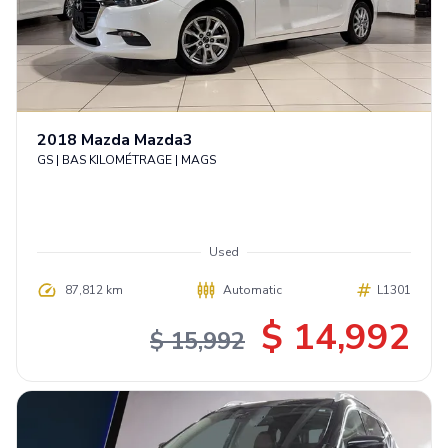
2018
Mazda
Mazda3
GS | BAS KILOMÉTRAGE | MAGS
Used
87,812 km
Automatic
L1301
$ 14,992
$ 15,992