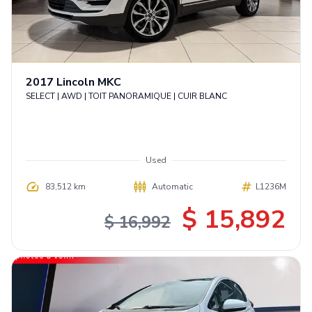
2017
Lincoln
MKC
SELECT | AWD | TOIT PANORAMIQUE | CUIR BLANC
Used
83,512 km
Automatic
L1236M
$ 15,892
$ 16,992