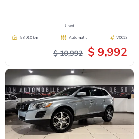
Used
98,010 km
Automatic
V0013
$ 9,992
$ 10,992