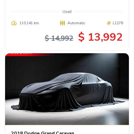
Used
110,141 km
Automatic
L1278
$ 13,992
$ 14,992
2018
Dodge
Grand Caravan