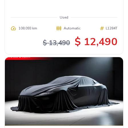
Used
108,093 km
Automatic
L1284T
$ 12,490
$ 13,490