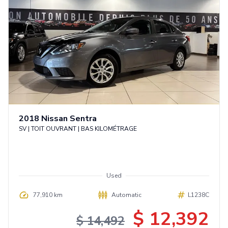
2018
Nissan
Sentra
SV | TOIT OUVRANT | BAS KILOMÉTRAGE
Used
77,910 km
Automatic
L1238C
$ 12,392
$ 14,492