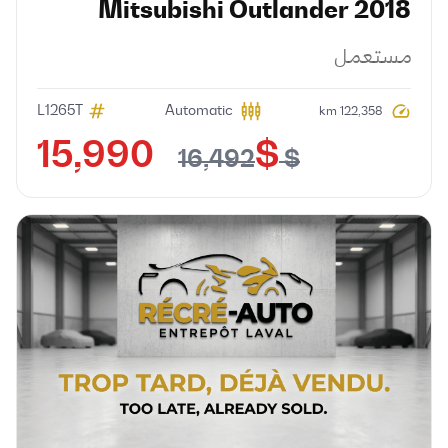
Mitsubishi
Outlander
2018
مستعمل
L1265T
Automatic
122,358 km
$ 15,990
$ 16,492