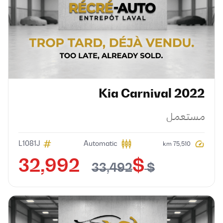
Kia
Carnival
2022
مستعمل
L1081J
Automatic
75,510 km
$ 32,992
$ 33,492