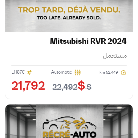
Mitsubishi
RVR
2024
مستعمل
L1187C
Automatic
52,449 km
$ 21,792
$ 22,492