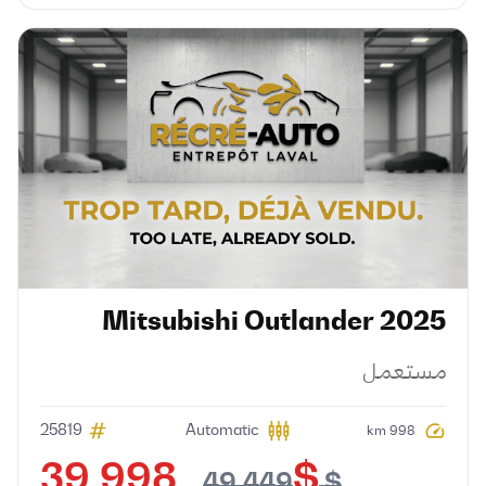
Mitsubishi
Outlander
2025
مستعمل
25819
Automatic
998 km
$ 39,998
$ 49,449