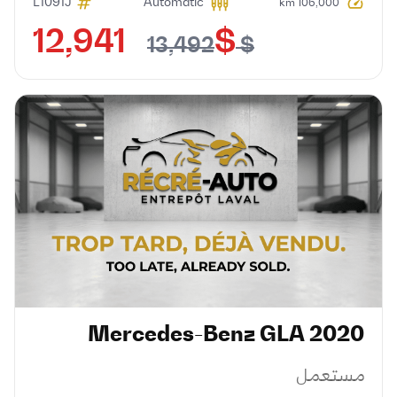
L1091J
Automatic
106,000 km
$ 12,941
$ 13,492
Mercedes-Benz
GLA
2020
مستعمل