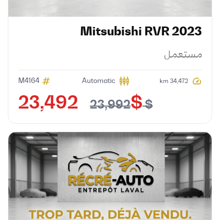
Mitsubishi
RVR
2023
مستعمل
M4164
Automatic
34,472 km
$ 23,492
$ 23,992