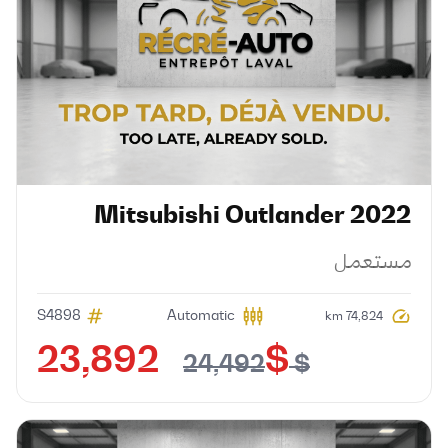
Mitsubishi
Outlander
2022
مستعمل
S4898
Automatic
74,824 km
$ 23,892
$ 24,492