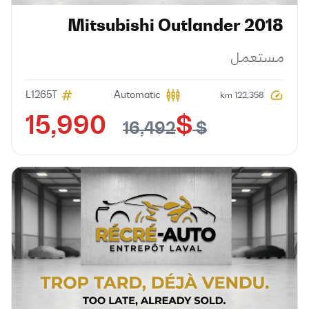
Mitsubishi
Outlander
2018
مستعمل
L1265T
Automatic
122,358 km
$ 15,990
$ 16,492