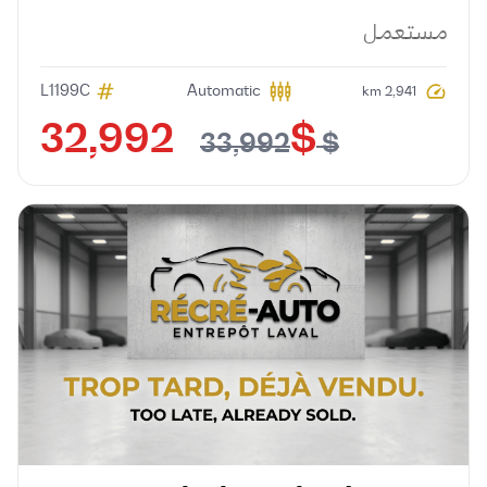
مستعمل
L1199C
Automatic
2,941 km
$ 32,992
$ 33,992