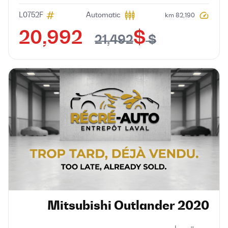
L0752F
Automatic
82,190 km
$ 20,992
$ 21,492
Mitsubishi
Outlander
2020