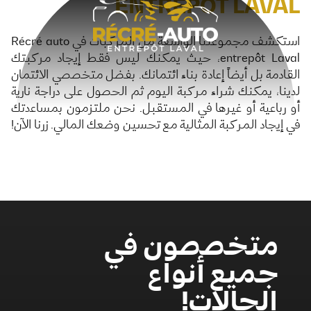
ENTREPÔT LAVAL
استكشف مجموعتنا الواسعة من المركبات في Récré auto
entrepôt Laval، حيث يمكنك ليس فقط إيجاد مركبتك
القادمة بل أيضاً إعادة بناء ائتمانك. بفضل متخصصي الائتمان
لدينا، يمكنك شراء مركبة اليوم ثم الحصول على دراجة نارية
أو رباعية أو غيرها في المستقبل. نحن ملتزمون بمساعدتك
في إيجاد المركبة المثالية مع تحسين وضعك المالي. زرنا الآن!
متخصصون في
جميع أنواع
الحالات!