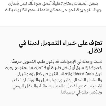
بعض الملفات يحتاج تحليلًا أعمق. مع ذلك، نبذل قصارى
جهدنا لتوجيهك نحو حل ممكن عندما تسمح الظروف بذلك.
تعرّف على خبراء التمويل لدينا في
لافال.
لست وحدك في الإجراءات. قد يكون طلب التمويل مرهقًا،
خصوصًا إذا سبق أن رُفض طلبك أو لا تعرف ما المتوقع.
يعرف
فريق Récré-Auto واقع السائقين في لافال ومونتريال
والساحل الشمالي وتيربون وبلينفيل واللورنتيان. تتغيّر
الاحتياجات مع الفصل والعمل والعائلة والتنقل اليومي،
ونعكس ذلك في توصياتنا.