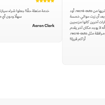
هذه ثاني سيارة أشتريها من recré-auto. أود
خدمة مذهلة حقًا! جعلوا شراء سيا
، وبعد أن زرت حوالي خمسة
سهلًا ودون أ
ارات آخرين كانوا مزعجين
Aaron Clark
أنه لا يوجد مكان آخر يقدم
خدمة واستقبال ومرافقة مثل recré-auto.
أراكم قريبًا!