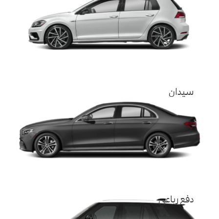
سيدان
دفع رباعي