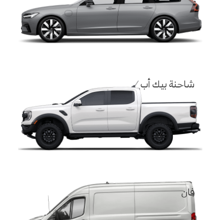
شاحنة بيك أب
فان