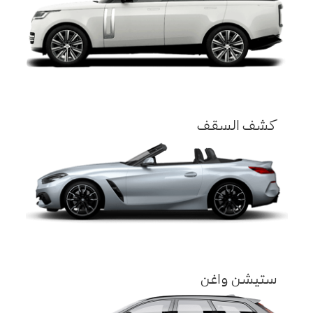
كشف السقف
ستيشن واغن