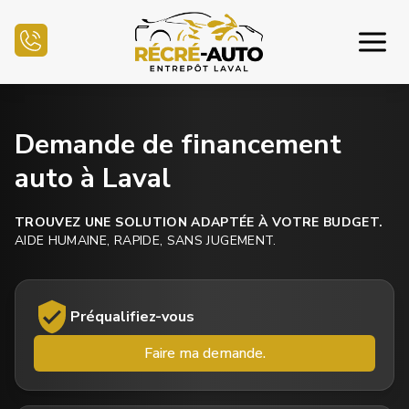
Accueil
Demande de financement
auto à Laval
Inventaire Auto
Demande de crédit
TROUVEZ UNE SOLUTION ADAPTÉE À VOTRE BUDGET.
AIDE HUMAINE, RAPIDE, SANS JUGEMENT.
Vendre mon auto
Centre mécanique
Préqualifiez-vous
Faire ma demande.
Nous joindre