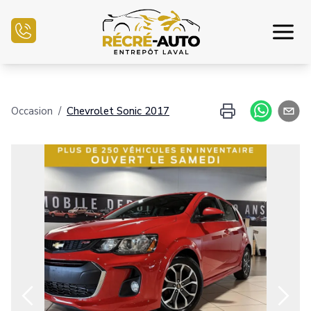
Accueil
Occasion
/
Chevrolet
Sonic
2017
Inventaire Auto
Demande de crédit
Vendre mon auto
Centre mécanique
Nous joindre