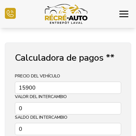
Inicio
Calculadora de pagos
**
Inventario Auto
Financiamiento
PRECIO DEL VEHÍCULO
Vender mi auto
VALOR DEL INTERCAMBIO
Centro mecánico
SALDO DEL INTERCAMBIO
Contáctenos