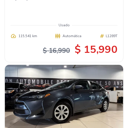
Usado
115,541 km
Automática
L1289T
$ 15,990
$ 16,990