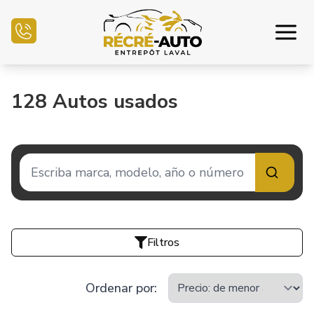
Inicio
128
Autos usados
Inventario Auto
Financiamiento
Vender mi auto
Centro mecánico
Filtros
Contáctenos
Ordenar por
: