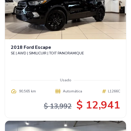
2018
Ford
Escape
SE | AWD | SIMILICUIR | TOIT PANORAMIQUE
Usado
90,565 km
Automática
L1266C
$ 12,941
$ 13,992