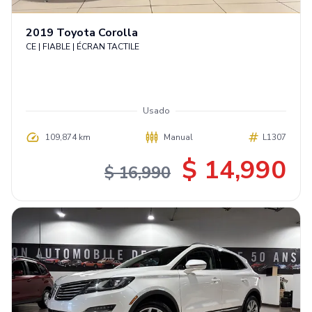
2019
Toyota
Corolla
CE | FIABLE | ÉCRAN TACTILE
Usado
109,874 km
Manual
L1307
$ 14,990
$ 16,990