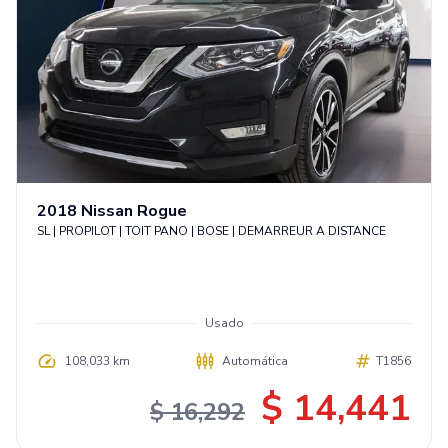
2018
Nissan
Rogue
SL | PROPILOT | TOIT PANO | BOSE | DEMARREUR A DISTANCE
Usado
108,033 km
Automática
T1856
$ 14,441
$ 16,292