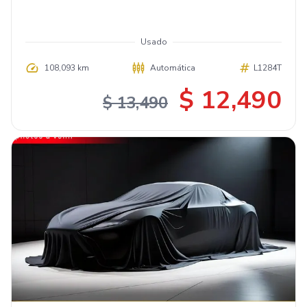
Usado
108,093 km
Automática
L1284T
$ 12,490
$ 13,490