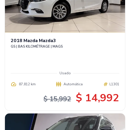
2018
Mazda
Mazda3
GS | BAS KILOMÉTRAGE | MAGS
Usado
87,812 km
Automática
L1301
$ 14,992
$ 15,992