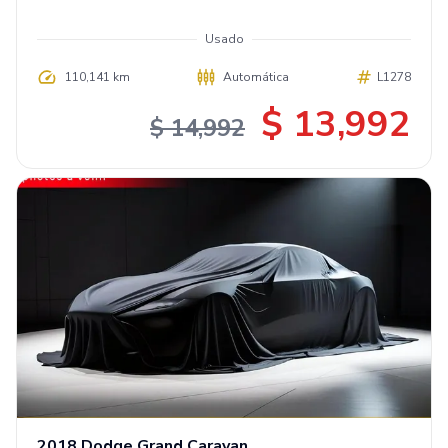
Usado
110,141 km
Automática
L1278
$ 13,992
$ 14,992
2018
Dodge
Grand Caravan