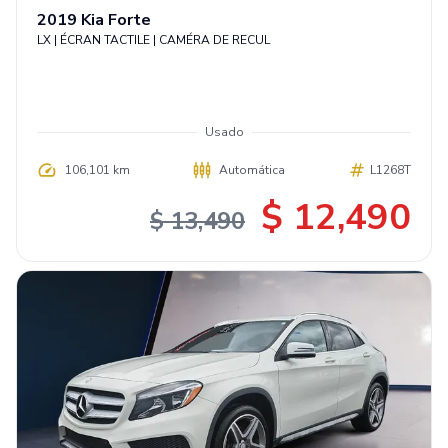
2019
Kia
Forte
LX | ÉCRAN TACTILE | CAMÉRA DE RECUL
Usado
106,101 km
Automática
L1268T
$ 12,490
$ 13,490