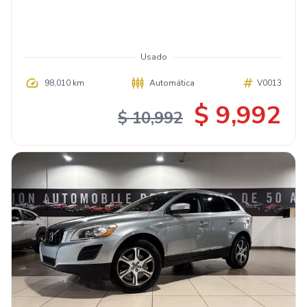
Usado
98,010 km
Automática
V0013
$ 9,992
$ 10,992