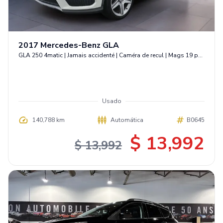
2017
Mercedes-Benz
GLA
GLA 250 4matic | Jamais accidenté | Caméra de recul | Mags 19 pouces
Usado
140,788 km
Automática
B0645
$ 13,992
$ 13,992