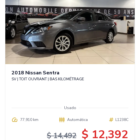
2018
Nissan
Sentra
SV | TOIT OUVRANT | BAS KILOMÉTRAGE
Usado
77,910 km
Automática
L1238C
$ 12,392
$ 14,492