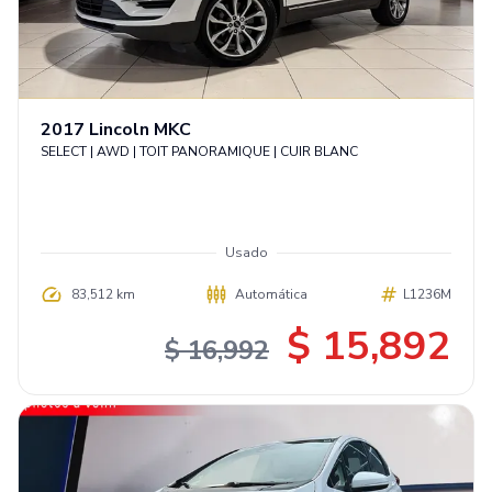
2017
Lincoln
MKC
SELECT | AWD | TOIT PANORAMIQUE | CUIR BLANC
Usado
83,512 km
Automática
L1236M
$ 15,892
$ 16,992