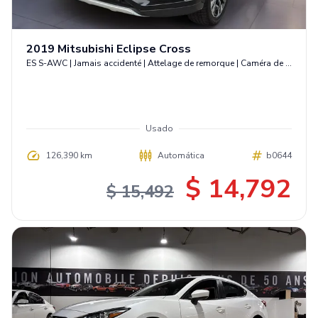
2019
Mitsubishi
Eclipse Cross
ES S-AWC | Jamais accidenté | Attelage de remorque | Caméra de recul
Usado
126,390 km
Automática
b0644
$ 14,792
$ 15,492