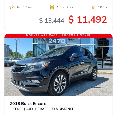
62,817 km
Automática
L1025P
$ 11,492
$ 13,444
2018
Buick
Encore
ESSENCE | CUIR | DÉMARREUR À DISTANCE