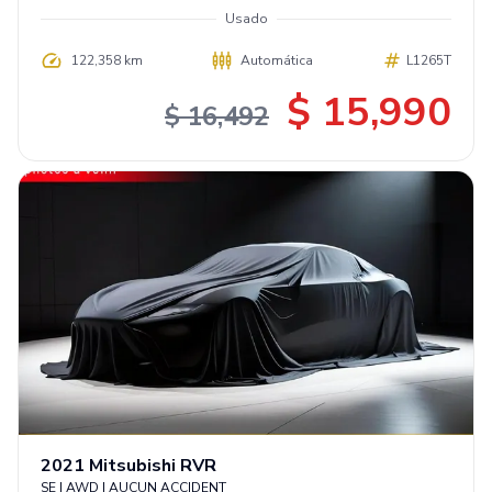
Usado
122,358 km
Automática
L1265T
$ 15,990
$ 16,492
2021
Mitsubishi
RVR
SE | AWD | AUCUN ACCIDENT