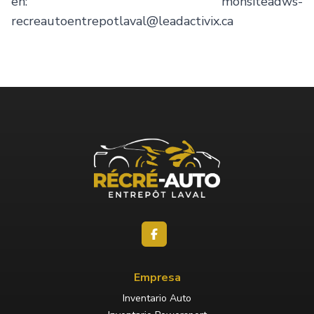
en:
monsiteadws-
recreautoentrepotlaval@leadactivix.ca
Empresa
Inventario Auto