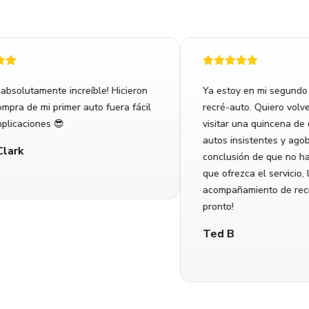
bsolutamente increíble! Hicieron
Ya estoy en mi segundo a
ra de mi primer auto fuera fácil
recré-auto. Quiero volver a
icaciones 😎
visitar una quincena de o
autos insistentes y agobian
ark
conclusión de que no hay 
que ofrezca el servicio, la 
acompañamiento de recré-
pronto!
Ted B