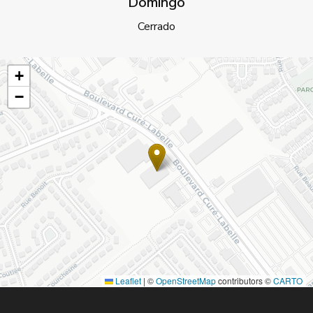
Domingo
Cerrado
+
−
Leaflet
|
©
OpenStreetMap
contributors ©
CARTO