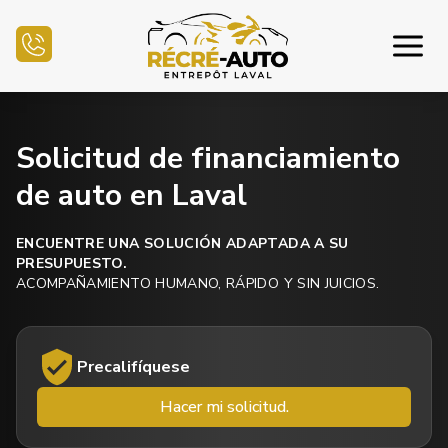
Inicio
Solicitud de financiamiento
de auto en Laval
Inventario Auto
Financiamiento
ENCUENTRE UNA SOLUCIÓN ADAPTADA A SU
PRESUPUESTO.
ACOMPAÑAMIENTO HUMANO, RÁPIDO Y SIN JUICIOS.
Vender mi auto
Centro mecánico
Precalifíquese
Contáctenos
Hacer mi solicitud.